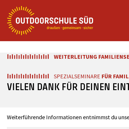
Zur
Zum
Zum
Navigation
Inhalt
Footer
springen
springen
springen
Outdoorschule Süd
Erste Hilfe Outdoor
WEITERLEITUNG FAMILIENS
SPEZIALSEMINARE
FÜR FAMIL
VIELEN DANK FÜR DEINEN EIN
Weiterführende Informationen entnimmst du unserem